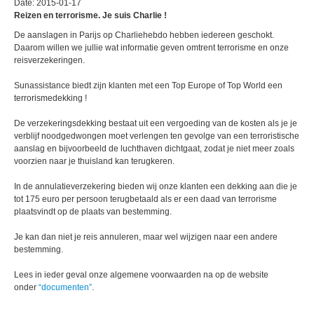
Date: 2015-01-17
Reizen en terrorisme. Je suis Charlie !
De aanslagen in Parijs op Charliehebdo hebben iedereen geschokt.
Daarom willen we jullie wat informatie geven omtrent terrorisme en onze
reisverzekeringen.
Sunassistance biedt zijn klanten met een Top Europe of Top World een
terrorismedekking !
De verzekeringsdekking bestaat uit een vergoeding van de kosten als je je
verblijf noodgedwongen moet verlengen ten gevolge van een terroristische
aanslag en bijvoorbeeld de luchthaven dichtgaat, zodat je niet meer zoals
voorzien naar je thuisland kan terugkeren.
In de annulatieverzekering bieden wij onze klanten een dekking aan die je
tot 175 euro per persoon terugbetaald als er een daad van terrorisme
plaatsvindt op de plaats van bestemming.
Je kan dan niet je reis annuleren, maar wel wijzigen naar een andere
bestemming.
Lees in ieder geval onze algemene voorwaarden na op de website
onder
“documenten”
.