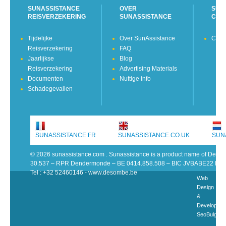
SUNASSISTANCE
OVER
SUN
REISVERZEKERING
SUNASSISTANCE
CON
Tijdelijke
Over SunAssistance
Cont
Reisverzekering
FAQ
Jaarlijkse
Blog
Reisverzekering
Advertising Materials
Documenten
Nuttige info
Schadegevallen
SUNASSISTANCE.FR
SUNASSISTANCE.CO.UK
SUN
© 2026 sunassistance.com . Sunassistance is a product name of De 
30.537 – RPR Dendermonde – BE 0414.858.508 – BIC JVBABE22 IB
Tel : +32 52460146 - www.desombe.be
Web
Design
&
Developme
SeoBulgari