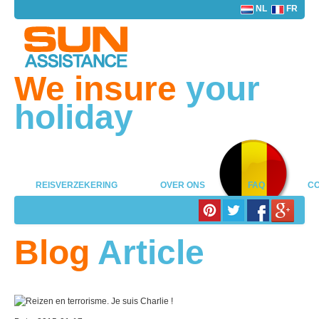
NL
FR
We insure
your
holiday
REISVERZEKERING
OVER ONS
FAQ
CO
Blog
Article