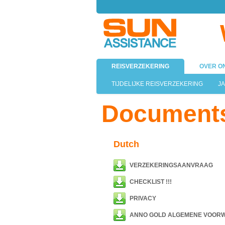
REISVERZEKERING
OVER O
TIJDELIJKE REISVERZEKERING
J
Document
Dutch
VERZEKERINGSAANVRAAG
CHECKLIST !!!
PRIVACY
ANNO GOLD ALGEMENE VOOR