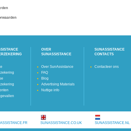
rden
rwaarden
SISTANCE
OVER
SUNASSISTANCE
ERZEKERING
SUNASSISTANCE
CONTACTS
ke
Over SunAssistance
Contacteer ons
rzekering
FAQ
kse
Blog
rzekering
Advertising Materials
enten
Nuttige info
gevallen
ASSISTANCE.FR
SUNASSISTANCE.CO.UK
SUNASSISTANCE.NL