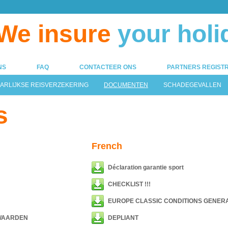
We insure
your holi
NS
FAQ
CONTACTEER ONS
PARTNERS REGISTR
AARLIJKSE REISVERZEKERING
DOCUMENTEN
SCHADEGEVALLEN
s
French
Déclaration garantie sport
CHECKLIST !!!
EUROPE CLASSIC CONDITIONS GENER
WAARDEN
DEPLIANT