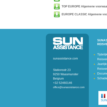
TOP EUROPE Algemene voorwaa
EUROPE CLASSIC Algemene voo
SUNAS
REISV
Tijdelij
sunassistance.com
Reisve
Jaarlij
Reisve
Stationsstr 23
Docum
9250 Waasmunster
Schade
Belgium
+32 52460146
office@sunassistance.com
SUN