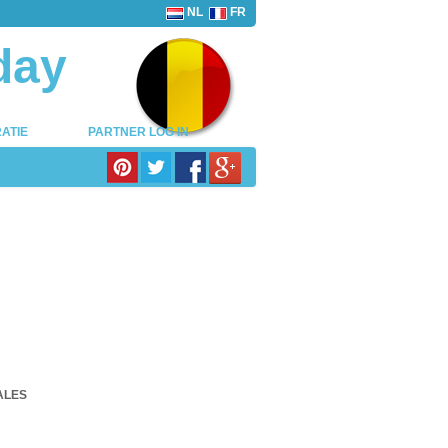
NL
FR
day
ATIE
PARTNER LOG IN
ALES