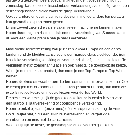
als gevolg gebroken been, voet arm , kneuzingen, voedselvergiftiging,
zonneslag, kwallensteek, insectenbeet, verkeersongevallen of gewoon een
seizoensgebonden ziekte zoals de griep, verkoudheid …
Ook de andere omgeving van je reisbestemming, de andere temperatuur
kan gezondheidsproblemen geven.
Er zijn zoveel zaken die van je vakantie een nachtmerrie kunnen maken.
Neem daarom geen risico en sluit een reisverzekering van Sunassistance
af. Voor een kleine premie ben je reeds verzekerd.
Maar welke reisverzekering zou je kiezen ? Voor Europa en een aantal
landen rond de Mediterraanse zee is een Europe classic voldoende. Een
klassieke verzekeringsdekking en voor de prijs hoef je het niet te laten. Te
verkrijgen met of zonder annulatie en ook meestal de goedkoopste keuze.
Wens je een meer luxeproduct, dan moet je een Top Europe of Top World
nemen.
Hogere dekking en waarborgen, kortom een premium reisverzekering. Ook
te verkrijgen met of zonder annulatie. Reis je buiten Europa, dan laten we
je zelfs niet de keuze en moet je kiezen voor de Top World.
De beste en waarschijnlijk de goedkoopste keuze is echter kiezen voor
een jaarpolis, jaarverzekering of doorlopende verzekering.
Neem je enkel bijstand (onze anno) of onze superverzekering de Anno
Gold. Twijfel niet, dit is een all-in reisverzekering en vergelijk de
waarborgen en prijs met de concurrentie.
Waarschijnlijk de beste, de goedkoopste en de voordeligste keuze.