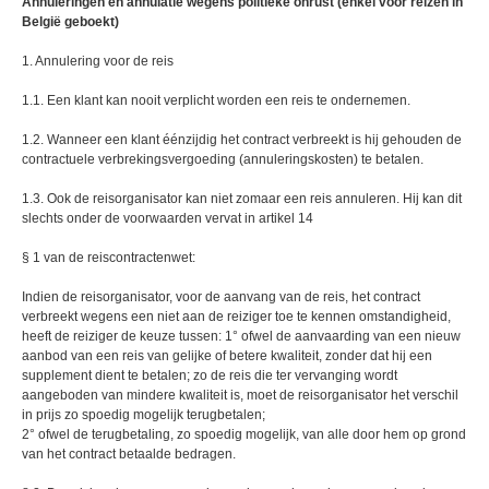
Annuleringen en annulatie wegens politieke onrust (enkel voor reizen in
België geboekt)
1. Annulering voor de reis
1.1. Een klant kan nooit verplicht worden een reis te ondernemen.
1.2. Wanneer een klant éénzijdig het contract verbreekt is hij gehouden de
contractuele verbrekingsvergoeding (annuleringskosten) te betalen.
1.3. Ook de reisorganisator kan niet zomaar een reis annuleren. Hij kan dit
slechts onder de voorwaarden vervat in artikel 14
§ 1 van de reiscontractenwet:
Indien de reisorganisator, voor de aanvang van de reis, het contract
verbreekt wegens een niet aan de reiziger toe te kennen omstandigheid,
heeft de reiziger de keuze tussen: 1° ofwel de aanvaarding van een nieuw
aanbod van een reis van gelijke of betere kwaliteit, zonder dat hij een
supplement dient te betalen; zo de reis die ter vervanging wordt
aangeboden van mindere kwaliteit is, moet de reisorganisator het verschil
in prijs zo spoedig mogelijk terugbetalen;
2° ofwel de terugbetaling, zo spoedig mogelijk, van alle door hem op grond
van het contract betaalde bedragen.