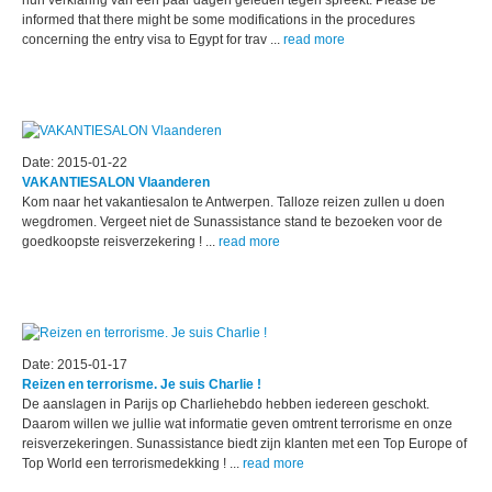
hun verklaring van een paar dagen geleden tegen spreekt: Please be
informed that there might be some modifications in the procedures
concerning the entry visa to Egypt for trav ...
read more
Date: 2015-01-22
VAKANTIESALON Vlaanderen
Kom naar het vakantiesalon te Antwerpen. Talloze reizen zullen u doen
wegdromen. Vergeet niet de Sunassistance stand te bezoeken voor de
goedkoopste reisverzekering ! ...
read more
Date: 2015-01-17
Reizen en terrorisme. Je suis Charlie !
De aanslagen in Parijs op Charliehebdo hebben iedereen geschokt.
Daarom willen we jullie wat informatie geven omtrent terrorisme en onze
reisverzekeringen. Sunassistance biedt zijn klanten met een Top Europe of
Top World een terrorismedekking ! ...
read more