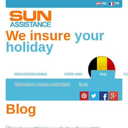
NL
FR
We insure
your
holiday
REISVERZEKERING
OVER ONS
FAQ
CO
FREQUENTLY ASKED QUESTIONS
BLOG
Blog