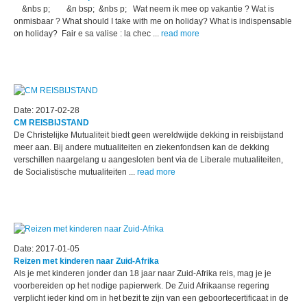
&nbs p; &n bsp; &nbs p; Wat neem ik mee op vakantie ? Wat is
onmisbaar ? What should I take with me on holiday? What is indispensable
on holiday? Fair e sa valise : la chec ...
read more
Date: 2017-02-28
CM REISBIJSTAND
De Christelijke Mutualiteit biedt geen wereldwijde dekking in reisbijstand
meer aan. ​Bij andere mutualiteiten en ziekenfondsen kan de dekking
verschillen naargelang u aangesloten bent via de Liberale mutualiteiten,
de Socialistische mutualiteiten ...
read more
Date: 2017-01-05
Reizen met kinderen naar Zuid-Afrika
Als je met kinderen jonder dan 18 jaar naar Zuid-Afrika reis, mag je je
voorbereiden op het nodige papierwerk. De Zuid Afrikaanse regering
verplicht ieder kind om in het bezit te zijn van een geboortecertificaat in de