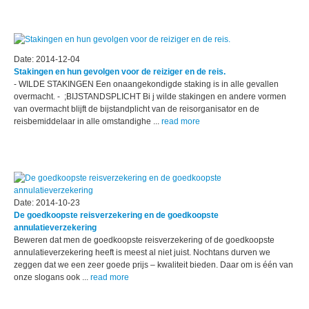
Date: 2014-12-04
Stakingen en hun gevolgen voor de reiziger en de reis.
- WILDE STAKINGEN Een onaangekondigde staking is in alle gevallen
overmacht. - ;BIJSTANDSPLICHT Bi j wilde stakingen en andere vormen
van overmacht blijft de bijstandplicht van de reisorganisator en de
reisbemiddelaar in alle omstandighe ...
read more
Date: 2014-10-23
De goedkoopste reisverzekering en de goedkoopste
annulatieverzekering
Beweren dat men de goedkoopste reisverzekering of de goedkoopste
annulatieverzekering heeft is meest al niet juist. Nochtans durven we
zeggen dat we een zeer goede prijs – kwaliteit bieden. Daar om is één van
onze slogans ook ...
read more