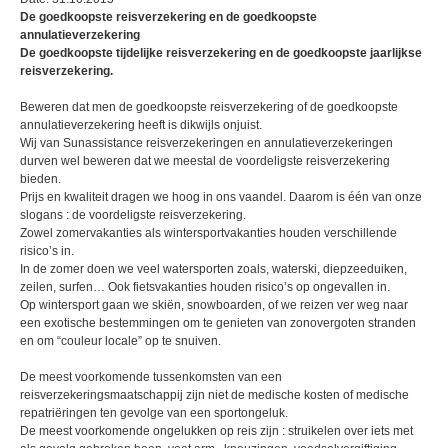
De goedkoopste reisverzekering en de goedkoopste
annulatieverzekering
De goedkoopste tijdelijke reisverzekering en de goedkoopste jaarlijkse
reisverzekering.
Beweren dat men de goedkoopste reisverzekering of de goedkoopste
annulatieverzekering heeft is dikwijls onjuist.
Wij van Sunassistance reisverzekeringen en annulatieverzekeringen
durven wel beweren dat we meestal de voordeligste reisverzekering
bieden.
Prijs en kwaliteit dragen we hoog in ons vaandel. Daarom is één van onze
slogans : de voordeligste reisverzekering.
Zowel zomervakanties als wintersportvakanties houden verschillende
risico’s in.
In de zomer doen we veel watersporten zoals, waterski, diepzeeduiken,
zeilen, surfen… Ook fietsvakanties houden risico’s op ongevallen in.
Op wintersport gaan we skiën, snowboarden, of we reizen ver weg naar
een exotische bestemmingen om te genieten van zonovergoten stranden
en om “couleur locale” op te snuiven.
De meest voorkomende tussenkomsten van een
reisverzekeringsmaatschappij zijn niet de medische kosten of medische
repatriëringen ten gevolge van een sportongeluk.
De meest voorkomende ongelukken op reis zijn : struikelen over iets met