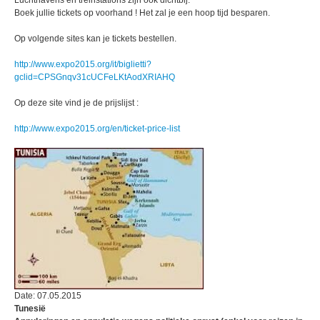
Luchthavens en treinstations zijn ook dichtbij.
Boek jullie tickets op voorhand ! Het zal je een hoop tijd besparen.
Op volgende sites kan je tickets bestellen.
http://www.expo2015.org/it/biglietti?
gclid=CPSGnqv31cUCFeLKtAodXRIAHQ
Op deze site vind je de prijslijst :
http://www.expo2015.org/en/ticket-price-list
Date: 07.05.2015
Tunesië