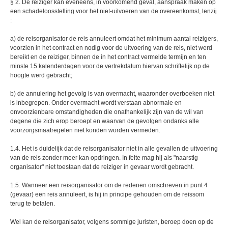
§ 2. De reiziger kan eveneens, in voorkomend geval, aanspraak maken op
een schadeloosstelling voor het niet-uitvoeren van de overeenkomst, tenzij
:
a) de reisorganisator de reis annuleert omdat het minimum aantal reizigers,
voorzien in het contract en nodig voor de uitvoering van de reis, niet werd
bereikt en de reiziger, binnen de in het contract vermelde termijn en ten
minste 15 kalenderdagen voor de vertrekdatum hiervan schriftelijk op de
hoogte werd gebracht;
b) de annulering het gevolg is van overmacht, waaronder overboeken niet
is inbegrepen. Onder overmacht wordt verstaan abnormale en
onvoorzienbare omstandigheden die onafhankelijk zijn van de wil van
degene die zich erop beroept en waarvan de gevolgen ondanks alle
voorzorgsmaatregelen niet konden worden vermeden.
1.4. Het is duidelijk dat de reisorganisator niet in alle gevallen de uitvoering
van de reis zonder meer kan opdringen. In feite mag hij als "naarstig
organisator" niet toestaan dat de reiziger in gevaar wordt gebracht.
1.5. Wanneer een reisorganisator om de redenen omschreven in punt 4
(gevaar) een reis annuleert, is hij in principe gehouden om de reissom
terug te betalen.
Wel kan de reisorganisator, volgens sommige juristen, beroep doen op de