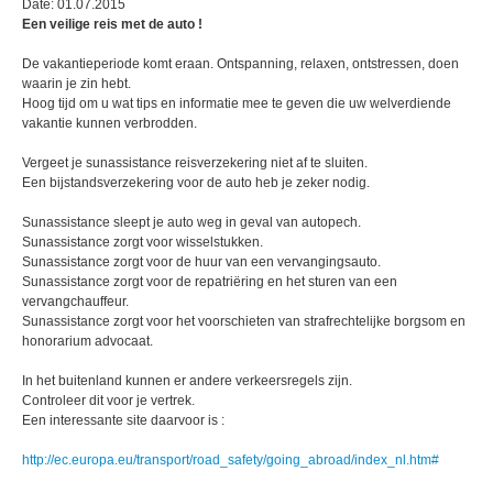
Date: 01.07.2015
Een veilige reis met de auto !
De vakantieperiode komt eraan. Ontspanning, relaxen, ontstressen, doen
waarin je zin hebt.
Hoog tijd om u wat tips en informatie mee te geven die uw welverdiende
vakantie kunnen verbrodden.
Vergeet je sunassistance reisverzekering niet af te sluiten.
Een bijstandsverzekering voor de auto heb je zeker nodig.
Sunassistance sleept je auto weg in geval van autopech.
Sunassistance zorgt voor wisselstukken.
Sunassistance zorgt voor de huur van een vervangingsauto.
Sunassistance zorgt voor de repatriëring en het sturen van een
vervangchauffeur.
Sunassistance zorgt voor het voorschieten van strafrechtelijke borgsom en
honorarium advocaat.
In het buitenland kunnen er andere verkeersregels zijn.
Controleer dit voor je vertrek.
Een interessante site daarvoor is :
http://ec.europa.eu/transport/road_safety/going_abroad/index_nl.htm#