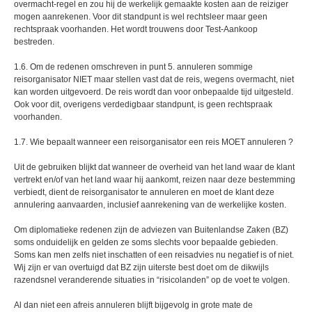
overmacht-regel en zou hij de werkelijk gemaakte kosten aan de reiziger
mogen aanrekenen. Voor dit standpunt is wel rechtsleer maar geen
rechtspraak voorhanden. Het wordt trouwens door Test-Aankoop
bestreden.
1.6. Om de redenen omschreven in punt 5. annuleren sommige
reisorganisator NIET maar stellen vast dat de reis, wegens overmacht, niet
kan worden uitgevoerd. De reis wordt dan voor onbepaalde tijd uitgesteld.
Ook voor dit, overigens verdedigbaar standpunt, is geen rechtspraak
voorhanden.
1.7. Wie bepaalt wanneer een reisorganisator een reis MOET annuleren ?
Uit de gebruiken blijkt dat wanneer de overheid van het land waar de klant
vertrekt en/of van het land waar hij aankomt, reizen naar deze bestemming
verbiedt, dient de reisorganisator te annuleren en moet de klant deze
annulering aanvaarden, inclusief aanrekening van de werkelijke kosten.
Om diplomatieke redenen zijn de adviezen van Buitenlandse Zaken (BZ)
soms onduidelijk en gelden ze soms slechts voor bepaalde gebieden.
Soms kan men zelfs niet inschatten of een reisadvies nu negatief is of niet.
Wij zijn er van overtuigd dat BZ zijn uiterste best doet om de dikwijls
razendsnel veranderende situaties in “risicolanden” op de voet te volgen.
Al dan niet een afreis annuleren blijft bijgevolg in grote mate de