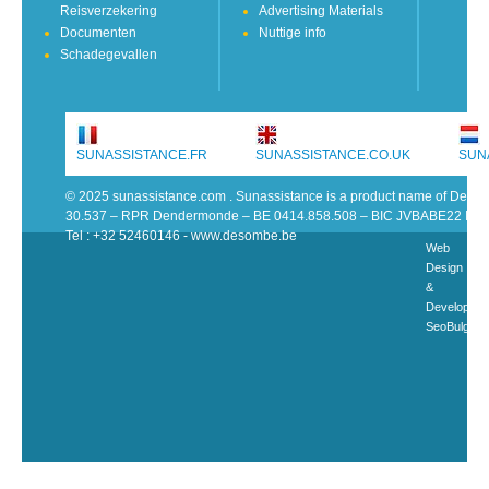
Reisverzekering
Advertising Materials
Documenten
Nuttige info
Schadegevallen
SUNASSISTANCE.FR
SUNASSISTANCE.CO.UK
SUN
© 2025 sunassistance.com . Sunassistance is a product name of De 
30.537 – RPR Dendermonde – BE 0414.858.508 – BIC JVBABE22 IB
Tel : +32 52460146 - www.desombe.be
Web
Design
&
Developme
SeoBulgari