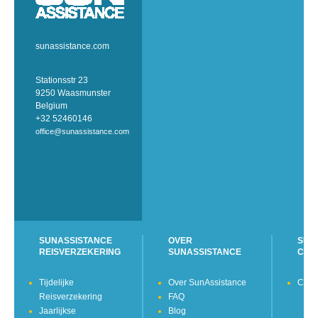
sunassistance.com
Stationsstr 23
9250 Waasmunster
Belgium
+32 52460146
office@sunassistance.com
SUNASSISTANCE
OVER
SUN
REISVERZEKERING
SUNASSISTANCE
CON
Tijdelijke
Over SunAssistance
Cont
Reisverzekering
FAQ
Jaarlijkse
Blog