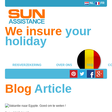
NL
FR
We insure
your
holiday
REISVERZEKERING
OVER ONS
FAQ
CO
Blog
Article