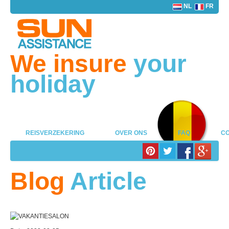
NL
FR
We insure
your
holiday
REISVERZEKERING
OVER ONS
FAQ
CO
Blog
Article