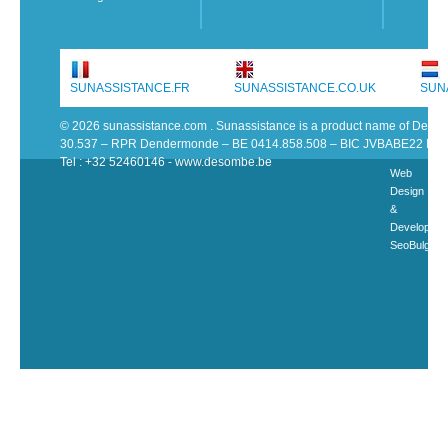
SUNASSISTANCE.FR
SUNASSISTANCE.CO.UK
SUN
© 2026 sunassistance.com . Sunassistance is a product name of De 
30.537 – RPR Dendermonde – BE 0414.858.508 – BIC JVBABE22 IB
Tel : +32 52460146 - www.desombe.be
Web
Design
&
Developme
SeoBulgari