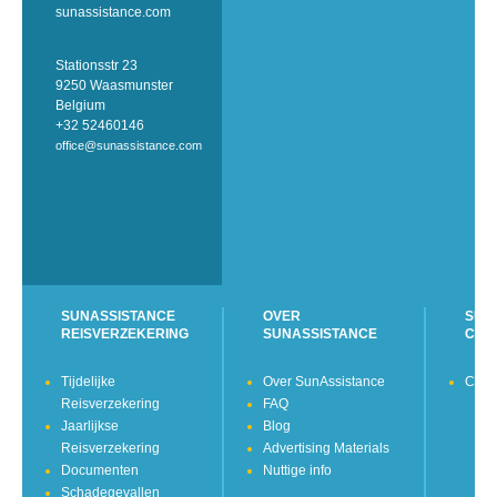
sunassistance.com
Stationsstr 23
9250 Waasmunster
Belgium
+32 52460146
office@sunassistance.com
SUNASSISTANCE
OVER
SUN
REISVERZEKERING
SUNASSISTANCE
CON
Tijdelijke
Over SunAssistance
Cont
Reisverzekering
FAQ
Jaarlijkse
Blog
Reisverzekering
Advertising Materials
Documenten
Nuttige info
Schadegevallen