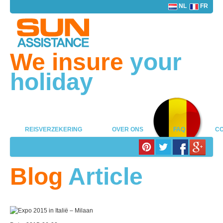
NL
FR
We insure
your
holiday
REISVERZEKERING
OVER ONS
FAQ
CO
Blog
Article