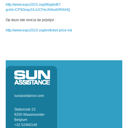
http://www.expo2015.org/it/biglietti?
gclid=CPSGnqv31cUCFeLKtAodXRIAHQ
Op deze site vind je de prijslijst :
http://www.expo2015.org/en/ticket-price-list
sunassistance.com
Stationsstr 23
9250 Waasmunster
Belgium
+32 52460146