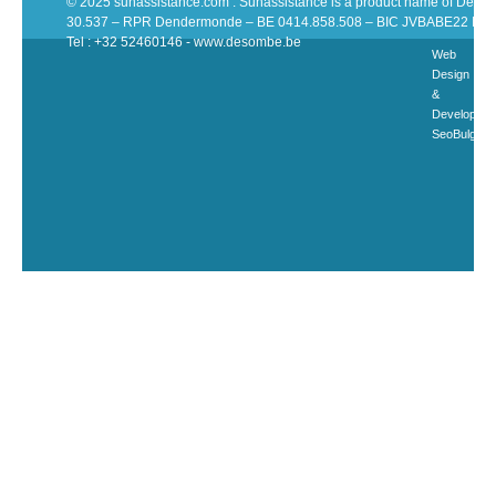
© 2025 sunassistance.com . Sunassistance is a product name of De 
30.537 – RPR Dendermonde – BE 0414.858.508 – BIC JVBABE22 IB
Tel : +32 52460146 - www.desombe.be
Web
Design
&
Developme
SeoBulgari