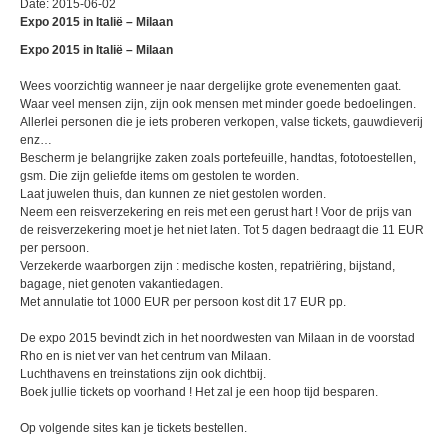
Date: 2015-06-02
Expo 2015 in Italië – Milaan
Expo 2015 in Italië – Milaan
Wees voorzichtig wanneer je naar dergelijke grote evenementen gaat.
Waar veel mensen zijn, zijn ook mensen met minder goede bedoelingen.
Allerlei personen die je iets proberen verkopen, valse tickets, gauwdieverij
enz…
Bescherm je belangrijke zaken zoals portefeuille, handtas, fototoestellen,
gsm. Die zijn geliefde items om gestolen te worden.
Laat juwelen thuis, dan kunnen ze niet gestolen worden.
Neem een reisverzekering en reis met een gerust hart ! Voor de prijs van
de reisverzekering moet je het niet laten. Tot 5 dagen bedraagt die 11 EUR
per persoon.
Verzekerde waarborgen zijn : medische kosten, repatriëring, bijstand,
bagage, niet genoten vakantiedagen.
Met annulatie tot 1000 EUR per persoon kost dit 17 EUR pp.
De expo 2015 bevindt zich in het noordwesten van Milaan in de voorstad
Rho en is niet ver van het centrum van Milaan.
Luchthavens en treinstations zijn ook dichtbij.
Boek jullie tickets op voorhand ! Het zal je een hoop tijd besparen.
Op volgende sites kan je tickets bestellen.