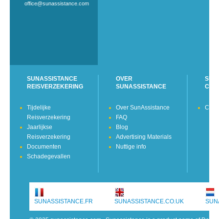
office@sunassistance.com
SUNASSISTANCE
OVER
SUN
REISVERZEKERING
SUNASSISTANCE
CON
Tijdelijke
Over SunAssistance
Cont
Reisverzekering
FAQ
Jaarlijkse
Blog
Reisverzekering
Advertising Materials
Documenten
Nuttige info
Schadegevallen
SUNASSISTANCE.FR
SUNASSISTANCE.CO.UK
SUN