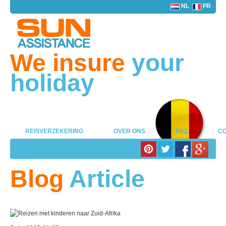
NL
FR
We insure
your
holiday
REISVERZEKERING
OVER ONS
FAQ
CO
Blog
Article