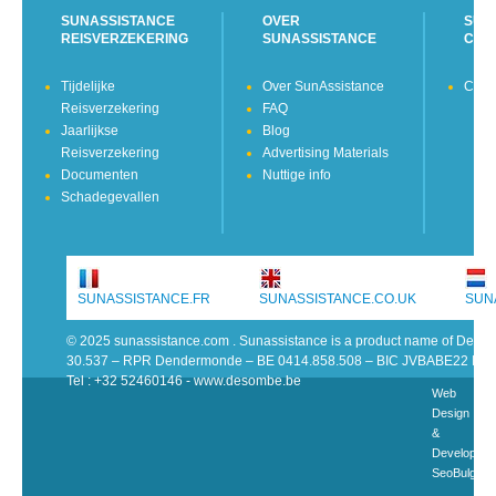
SUNASSISTANCE
OVER
SUN
REISVERZEKERING
SUNASSISTANCE
CON
Tijdelijke
Over SunAssistance
Cont
Reisverzekering
FAQ
Jaarlijkse
Blog
Reisverzekering
Advertising Materials
Documenten
Nuttige info
Schadegevallen
SUNASSISTANCE.FR
SUNASSISTANCE.CO.UK
SUN
© 2025 sunassistance.com . Sunassistance is a product name of De 
30.537 – RPR Dendermonde – BE 0414.858.508 – BIC JVBABE22 IB
Tel : +32 52460146 - www.desombe.be
Web
Design
&
Developme
SeoBulgari