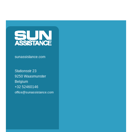
sunassistance.com
Stationsstr 23
9250 Waasmunster
Belgium
+32 52460146
office@sunassistance.com