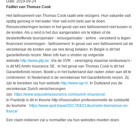
Date: 2019-09-24
Failliet van Thomas Cook
Het faillissement van Thomas Cook raakt vele reizigers. Hun vakantie valt
spijtig genoeg in het water. Hier valt echt niets aan te doen.
Reisverzekeringen komen in het geval van een faillissement niet tussen in
de kosten. Als u reist is het dus aangeraden om te kijken of de
desbetreffende touroperator - reisorganisator - airline - verzekerd is tegen
financieel onvermogen - faillissement. In geval van een faillissement zal de
verzekeraar de kosten van uw reis terug betalen. In België is dit het
garantiefonds reizen. Meer info kan u vinden op volgende
website
http://www.gfg.be
.Via de VVR - vereniging vlaamse reisbureau's -
is dit MS Amlin insurance SE. In het geval van Thomas Cook is dit het
Garantiefonds reizen. Boekt u in het buitenland dan raden zeker aan dit te
controleren. In Nederland is de verzekeraar het Garantiefonds reizen. Zij
zijn te bereiken via hun website
http://www.sgr.nl
. In Duitsland zou de
verzekeraar Zurich versicherungen
zijn.
https://www.argusdelassurance.com/zurich-insurance/
In Frankrijk is dit in theorie http://Association professionnelle de solidarité
du tourisme :
https://www.apst.travel/2017/04/21/tourisme-bienvenue-en-
france/
Een claim indienen zal u normaliter via hun websites moeten doen.