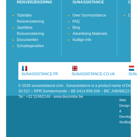
REISVERZEKERING
SUNASSISTANCE
CON
Tijdelijke
Over SunAssistance
Cont
Reisverzekering
FAQ
Jaarlijkse
Blog
Reisverzekering
Advertising Materials
Documenten
Nuttige info
Schadegevallen
SUNASSISTANCE.FR
SUNASSISTANCE.CO.UK
SUN
© 2026 sunassistance.com . Sunassistance is a product name of De 
30.537 – RPR Dendermonde – BE 0414.858.508 – BIC JVBABE22 IB
Tel : +32 52460146 - www.desombe.be
Web
Design
&
Developme
SeoBulgari