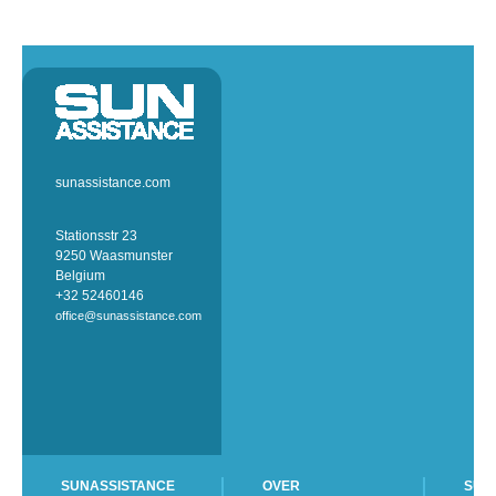
sunassistance.com
Stationsstr 23
9250 Waasmunster
Belgium
+32 52460146
office@sunassistance.com
SUNASSISTANCE
OVER
SUN