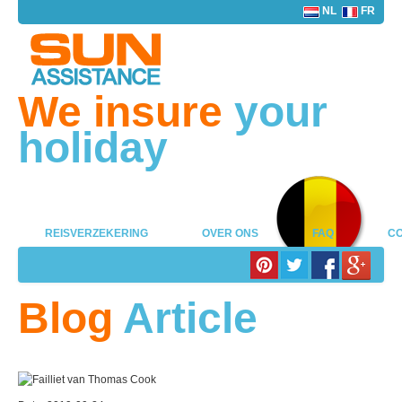
NL
FR
We insure
your
holiday
REISVERZEKERING
OVER ONS
FAQ
CO
Blog
Article