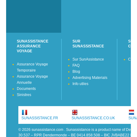
SUNASSISTANCE
SUR
SUN
ASSURANCE
SUNASSISTANCE
CON
VOYAGE
Sur SunAssistance
Cont
Assurance Voyage
FAQ
Temporaire
Blog
Assurance Voyage
Advertising Materials
Annuelle
Info utiles
Documents
Sinistres
SUNASSISTANCE.FR
SUNASSISTANCE.CO.UK
SUN
© 2026 sunassistance.com . Sunassistance is a product name of De 
30.537 – RPR Dendermonde – BE 0414.858.508 – BIC JVBABE22 IB