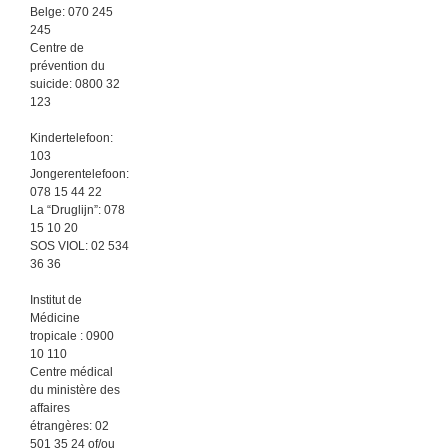
Belge: 070 245
245
Centre de
prévention du
suicide: 0800 32
123
Kindertelefoon:
103
Jongerentelefoon:
078 15 44 22
La “Druglijn”: 078
15 10 20
SOS VIOL: 02 534
36 36
Institut de
Médicine
tropicale : 0900
10 110
Centre médical
du ministère des
affaires
étrangères: 02
501 35 24 of/ou