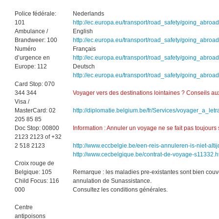
Police fédérale:
Nederlands
101
http://ec.europa.eu/transport/road_safety/going_abroa
Ambulance /
English
Brandweer: 100
http://ec.europa.eu/transport/road_safety/going_abroa
Numéro
Français
d’urgence en
http://ec.europa.eu/transport/road_safety/going_abroad
Europe: 112
Deutsch
http://ec.europa.eu/transport/road_safety/going_abroa
Card Stop: 070
344 344
Voyager vers des destinations lointaines ? Conseils au
Visa /
MasterCard: 02
http://diplomatie.belgium.be/fr/Services/voyager_a_let
205 85 85
Doc Stop: 00800
Information : Annuler un voyage ne se fait pas toujours 
2123 2123 of +32
2 518 2123
http://www.eccbelgie.be/een-reis-annuleren-is-niet-alt
http://www.cecbelgique.be/contrat-de-voyage-s11332.
Croix rouge de
Belgique: 105
Remarque : les maladies pre-existantes sont bien couv
Child Focus: 116
annulation de Sunassistance.
000
Consultez les conditions générales.
Centre
antipoisons