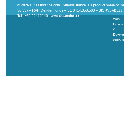
© 2026 sunassistance.com . Sunassistance is a product name of De 
30.537 – RPR Dendermonde – BE 0414.858.508 – BIC JVBABE22 IB
Tel : +32 52460146 - www.desombe.be
Web
Design
&
Developme
SeoBulgari