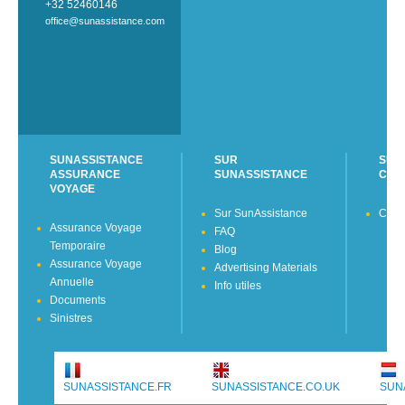
+32 52460146
office@sunassistance.com
SUNASSISTANCE
SUR
SUN
ASSURANCE
SUNASSISTANCE
CON
VOYAGE
Sur SunAssistance
Cont
Assurance Voyage
FAQ
Temporaire
Blog
Assurance Voyage
Advertising Materials
Annuelle
Info utiles
Documents
Sinistres
SUNASSISTANCE.FR
SUNASSISTANCE.CO.UK
SUN